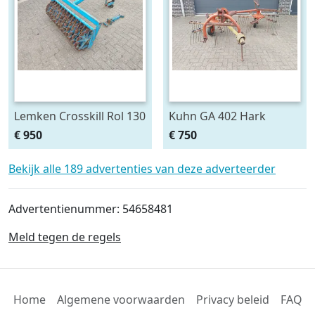
Lemken Crosskill Rol 130
Kuhn GA 402 Hark
cm breed passen aan
€ 950
€ 750
Variopack vorenpakker
Bekijk alle 189 advertenties van deze adverteerder
Advertentienummer: 54658481
Meld tegen de regels
Home
Algemene voorwaarden
Privacy beleid
FAQ