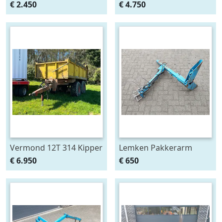
AM Verstek
€ 2.450
€ 4.750
Klepelmaaier
Vermond 12T 314 Kipper
Lemken Pakkerarm
3 Zijdig
passend aan Opal 90 en
€ 6.950
€ 650
110 ploeg