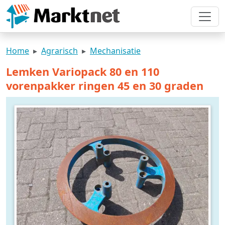
Home
Agrarisch
Mechanisatie
Lemken Variopack 80 en 110
vorenpakker ringen 45 en 30 graden