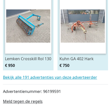
Lemken Crosskill Rol 130
Kuhn GA 402 Hark
cm breed passen aan
€ 950
€ 750
Variopack vorenpakker
Bekijk alle 191 advertenties van deze adverteerder
Advertentienummer: 96199591
Meld tegen de regels