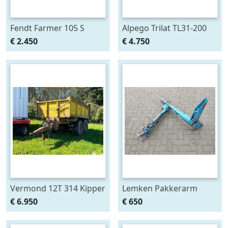
Fendt Farmer 105 S
Alpego Trilat TL31-200
AM Verstek
€ 2.450
€ 4.750
Klepelmaaier
Vermond 12T 314 Kipper
Lemken Pakkerarm
3 Zijdig
passend aan Opal 90 en
€ 6.950
€ 650
110 ploeg