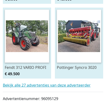
2005)
2009)
Fendt 312 VARIO PROFI
Pottinger Syncro 3020
FENDT 349 (bj 2017)
cultivator met zaaibak
€ 49.500
(bj 2016)
Bekijk alle 27 advertenties van deze adverteerder
Advertentienummer: 96095129