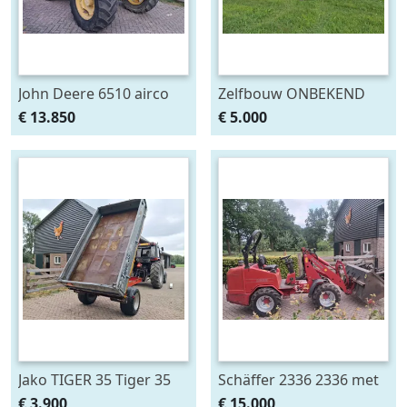
John Deere 6510 airco
Zelfbouw ONBEKEND
(bj 1999)
Veewagen/aanhanger/veek
€ 13.850
€ 5.000
(bj 1991)
Jako TIGER 35 Tiger 35
Schäffer 2336 2336 met
kipper/bakkenwagen (bj
bak en mestklem (bj
€ 3.900
€ 15.000