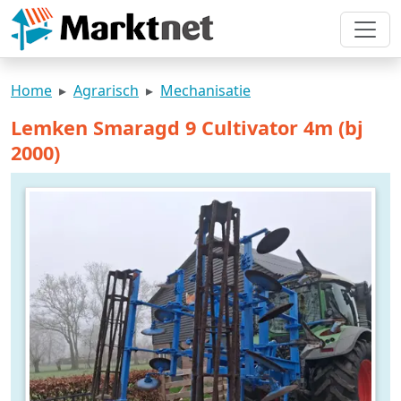
Home
Agrarisch
Mechanisatie
Lemken Smaragd 9 Cultivator 4m (bj
2000)