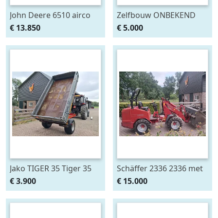
John Deere 6510 airco
Zelfbouw ONBEKEND
(bj 1999)
Veewagen/aanhanger/veek
€ 13.850
€ 5.000
(bj 1991)
Jako TIGER 35 Tiger 35
Schäffer 2336 2336 met
kipper/bakkenwagen (bj
bak en mestklem (bj
€ 3.900
€ 15.000
2005)
2009)