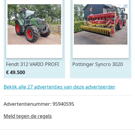
Fendt 312 VARIO PROFI
Pottinger Syncro 3020
FENDT 349 (bj 2017)
cultivator met zaaibak
€ 49.500
(bj 2016)
Bekijk alle 27 advertenties van deze adverteerder
Advertentienummer: 95940595
Meld tegen de regels