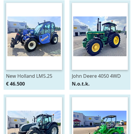
New Holland LM5.25
John Deere 4050 4WD
Verreiker
€ 46.500
N.o.t.k.