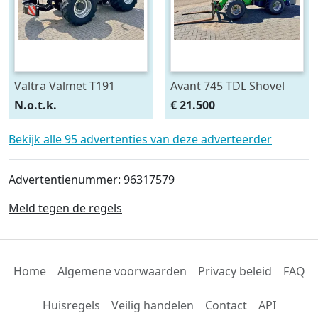
Valtra Valmet T191
Avant 745 TDL Shovel
HiTech
N.o.t.k.
€ 21.500
Bekijk alle 95 advertenties van deze adverteerder
Advertentienummer: 96317579
Meld tegen de regels
Home
Algemene voorwaarden
Privacy beleid
FAQ
Huisregels
Veilig handelen
Contact
API