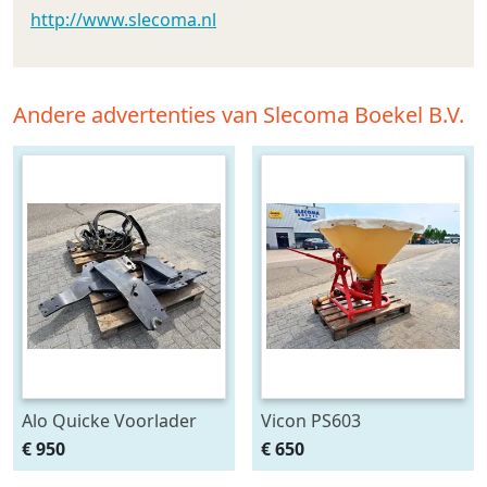
http://www.slecoma.nl
Andere advertenties van Slecoma Boekel B.V.
Alo Quicke Voorlader
Vicon PS603
aanbouwdelen T6000
Pendelstrooier
€ 950
€ 650
Delta