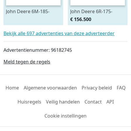
John Deere 6M-185-
John Deere 6R-175-
693545
783659
€ 156.500
Bekijk alle 697 advertenties van deze adverteerder
Advertentienummer: 96182745
Meld tegen de regels
Home
Algemene voorwaarden
Privacy beleid
FAQ
Huisregels
Veilig handelen
Contact
API
Cookie instellingen