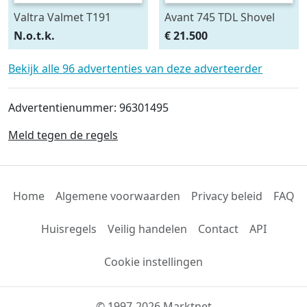
Valtra Valmet T191
Avant 745 TDL Shovel
HiTech
N.o.t.k.
€ 21.500
Bekijk alle 96 advertenties van deze adverteerder
Advertentienummer: 96301495
Meld tegen de regels
Home
Algemene voorwaarden
Privacy beleid
FAQ
Huisregels
Veilig handelen
Contact
API
Cookie instellingen
© 1997-2026 Marktnet