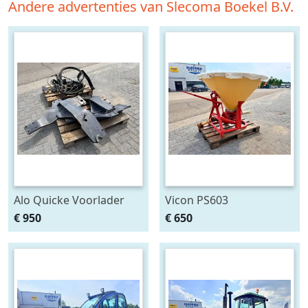
Andere advertenties van Slecoma Boekel B.V.
Alo Quicke Voorlader
Vicon PS603
aanbouwdelen T6000
Pendelstrooier
€ 950
€ 650
Delta