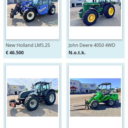
New Holland LM5.25
John Deere 4050 4WD
Verreiker
€ 46.500
N.o.t.k.