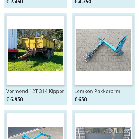
AM Verstek
€ 2.450
€ 4.750
Klepelmaaier
Vermond 12T 314 Kipper
Lemken Pakkerarm
3 Zijdig
passend aan Opal 90 en
€ 6.950
€ 650
110 ploeg