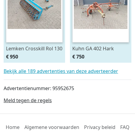
Lemken Crosskill Rol 130
Kuhn GA 402 Hark
cm breed passen aan
€ 950
€ 750
Variopack vorenpakker
Bekijk alle 189 advertenties van deze adverteerder
Advertentienummer: 95952675
Meld tegen de regels
Home
Algemene voorwaarden
Privacy beleid
FAQ