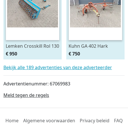
Lemken Crosskill Rol 130
Kuhn GA 402 Hark
cm breed passen aan
€ 950
€ 750
Variopack vorenpakker
Bekijk alle 189 advertenties van deze adverteerder
Advertentienummer: 67069983
Meld tegen de regels
Home
Algemene voorwaarden
Privacy beleid
FAQ