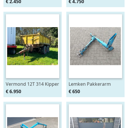
AM Verstek
€ 2.450
€ 4.750
Klepelmaaier
Vermond 12T 314 Kipper
Lemken Pakkerarm
3 Zijdig
passend aan Opal 90 en
€ 6.950
€ 650
110 ploeg