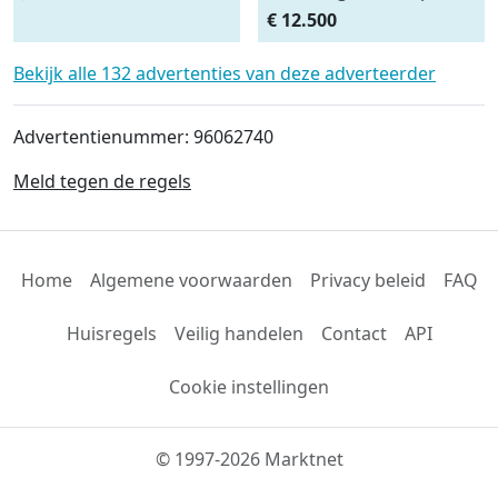
Camper 2.5 TDI
€ 12.500
Bekijk alle 132 advertenties van deze adverteerder
Advertentienummer: 96062740
Meld tegen de regels
Home
Algemene voorwaarden
Privacy beleid
FAQ
Huisregels
Veilig handelen
Contact
API
Cookie instellingen
© 1997-2026 Marktnet