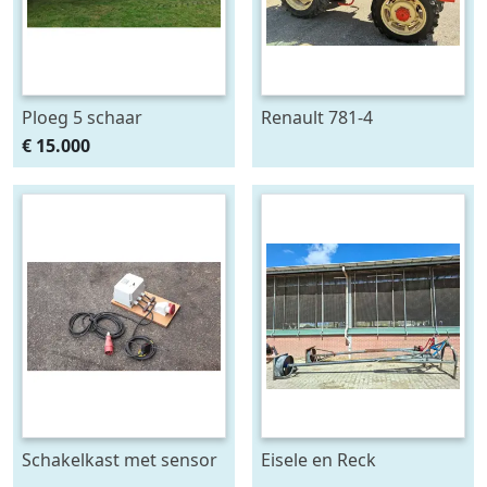
Ploeg 5 schaar
Renault 781-4
RUMPTSTAD RPV 140 -
€ 15.000
480V4 + 1
Schakelkast met sensor
Eisele en Reck
- krachtstroom
mestmixer met omkeer