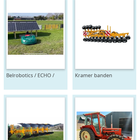
Belrobotics / ECHO /
Kramer banden
Stand alone energie
onkruidtrekker
leverancier
zonnepanelen accu