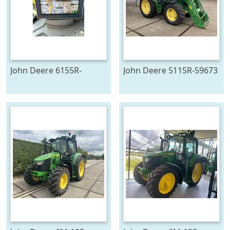
John Deere 6155R-
John Deere 5115R-59673
705291