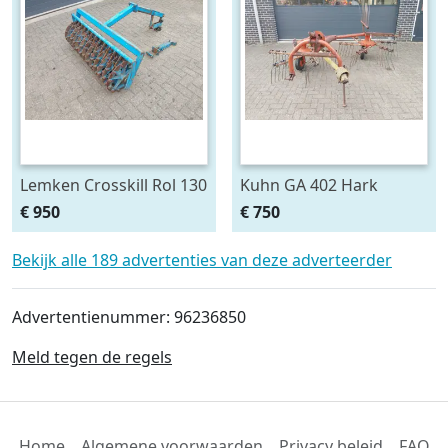
Lemken Crosskill Rol 130
Kuhn GA 402 Hark
cm breed passen aan
€ 950
€ 750
Variopack vorenpakker
Bekijk alle 189 advertenties van deze adverteerder
Advertentienummer: 96236850
Meld tegen de regels
Home
Algemene voorwaarden
Privacy beleid
FAQ