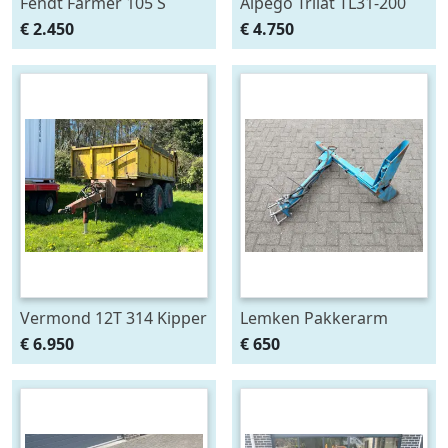
Fendt Farmer 105 S
Alpego Trilat TL31-200
AM Verstek
€ 2.450
€ 4.750
Klepelmaaier
Vermond 12T 314 Kipper
Lemken Pakkerarm
3 Zijdig
passend aan Opal 90 en
€ 6.950
€ 650
110 ploeg