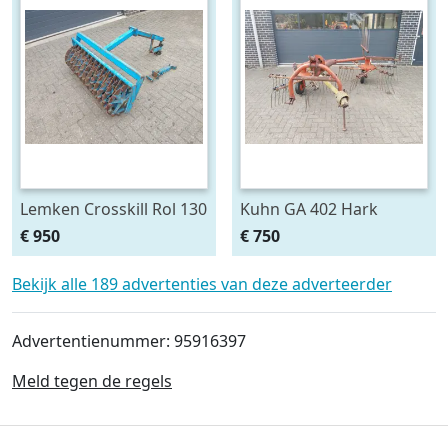
Lemken Crosskill Rol 130
Kuhn GA 402 Hark
cm breed passen aan
€ 950
€ 750
Variopack vorenpakker
Bekijk alle 189 advertenties van deze adverteerder
Advertentienummer: 95916397
Meld tegen de regels