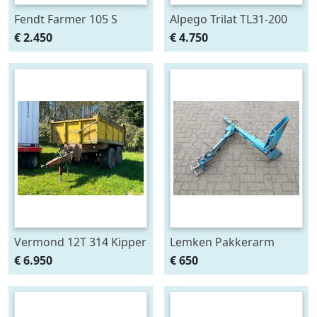
Fendt Farmer 105 S
Alpego Trilat TL31-200
AM Verstek
€ 2.450
€ 4.750
Klepelmaaier
Vermond 12T 314 Kipper
Lemken Pakkerarm
3 Zijdig
passend aan Opal 90 en
€ 6.950
€ 650
110 ploeg