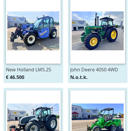
New Holland LM5.25
John Deere 4050 4WD
Verreiker
€ 46.500
N.o.t.k.