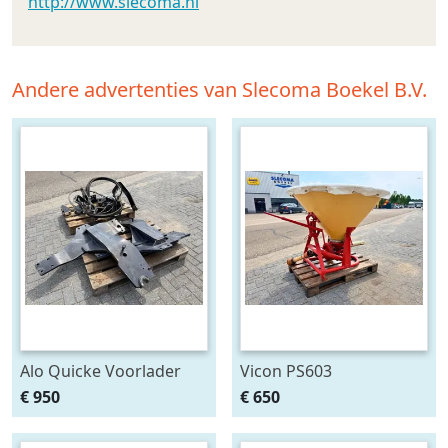
http://www.slecoma.nl
Andere advertenties van Slecoma Boekel B.V.
Alo Quicke Voorlader
Vicon PS603
aanbouwdelen T6000
Pendelstrooier
€ 950
€ 650
Delta