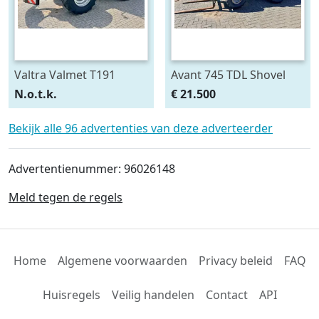
Valtra Valmet T191
Avant 745 TDL Shovel
HiTech
N.o.t.k.
€ 21.500
Bekijk alle 96 advertenties van deze adverteerder
Advertentienummer: 96026148
Meld tegen de regels
Home
Algemene voorwaarden
Privacy beleid
FAQ
Huisregels
Veilig handelen
Contact
API