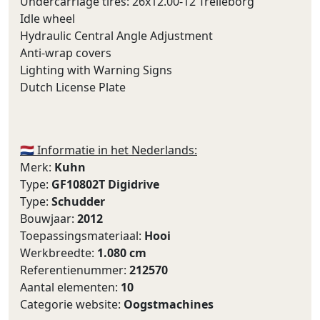
Undercarriage tires: 26x12.00-12 Trelleborg
Idle wheel
Hydraulic Central Angle Adjustment
Anti-wrap covers
Lighting with Warning Signs
Dutch License Plate
🇳🇱 Informatie in het Nederlands:
Merk:
Kuhn
Type:
GF10802T Digidrive
Type:
Schudder
Bouwjaar:
2012
Toepassingsmateriaal:
Hooi
Werkbreedte:
1.080 cm
Referentienummer:
212570
Aantal elementen:
10
Categorie website:
Oogstmachines