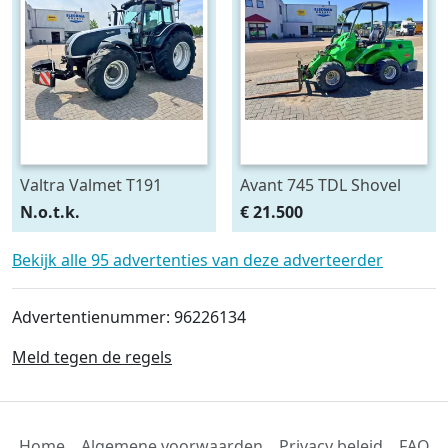
Valtra Valmet T191
Avant 745 TDL Shovel
HiTech
N.o.t.k.
€ 21.500
Bekijk alle 95 advertenties van deze adverteerder
Advertentienummer: 96226134
Meld tegen de regels
Home
Algemene voorwaarden
Privacy beleid
FAQ