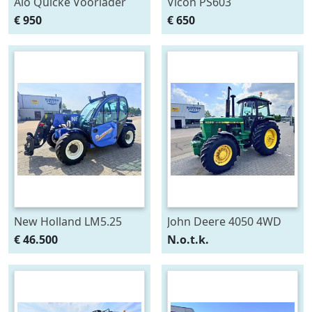
Alo Quicke Voorlader
Vicon PS603
aanbouwdelen T6000
Pendelstrooier
€ 950
€ 650
Delta
New Holland LM5.25
John Deere 4050 4WD
Verreiker
€ 46.500
N.o.t.k.