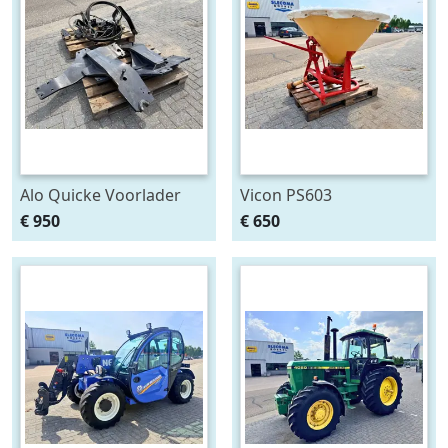
Alo Quicke Voorlader
Vicon PS603
aanbouwdelen T6000
Pendelstrooier
€ 950
€ 650
Delta