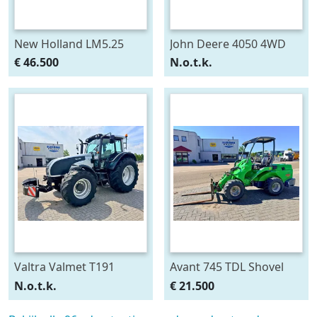
New Holland LM5.25
John Deere 4050 4WD
Verreiker
€ 46.500
N.o.t.k.
Valtra Valmet T191
Avant 745 TDL Shovel
HiTech
N.o.t.k.
€ 21.500