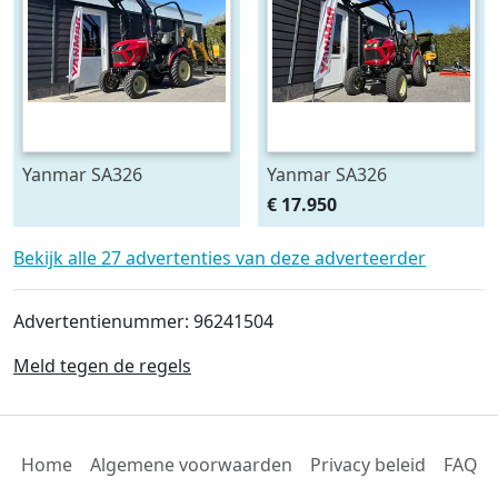
Yanmar SA326
Yanmar SA326
Hydrostaat 4WD
Hydrostaat 4WD
€ 17.950
Minitractor Voorlader
Minitractor Voorlader
Gazonbanden
Gazonbanden
Bekijk alle 27 advertenties van deze adverteerder
compacttractor hst mini
compacttractor hst mini
compact tracto
compact tracto
Advertentienummer: 96241504
Meld tegen de regels
Home
Algemene voorwaarden
Privacy beleid
FAQ