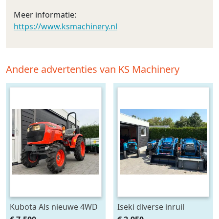
Meer informatie:
https://www.ksmachinery.nl
Andere advertenties van KS Machinery
Kubota Als nieuwe 4WD
Iseki diverse inruil
compacttractor 21 pk
trekkers tegen scherpe