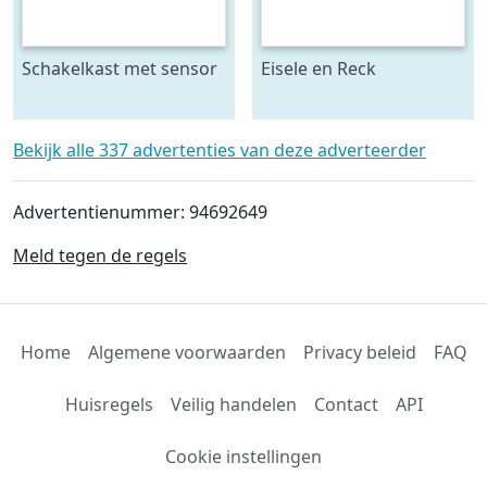
Schakelkast met sensor
Eisele en Reck
- krachtstroom
mestmixer met omkeer
kast 70 x 70 raam - beide
5 meter lang
Bekijk alle 337 advertenties van deze adverteerder
Advertentienummer: 94692649
Meld tegen de regels
Home
Algemene voorwaarden
Privacy beleid
FAQ
Huisregels
Veilig handelen
Contact
API
Cookie instellingen