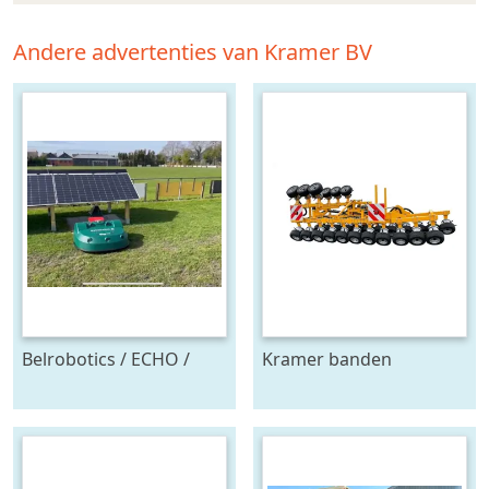
Andere advertenties van Kramer BV
Belrobotics / ECHO /
Kramer banden
Stand alone energie
onkruidtrekker
leverancier
zonnepanelen accu