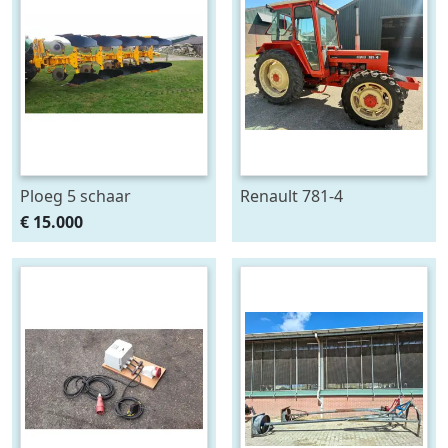
Ploeg 5 schaar
Renault 781-4
RUMPTSTAD RPV 140 -
€ 15.000
480V4 + 1