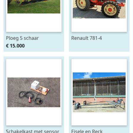
Ploeg 5 schaar
Renault 781-4
RUMPTSTAD RPV 140 -
€ 15.000
480V4 + 1
Schakelkast met sensor
Eisele en Reck