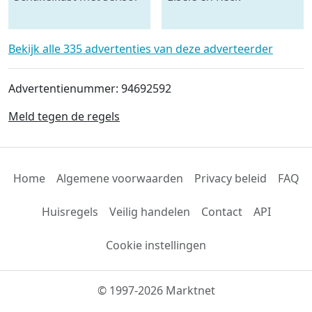
- krachtstroom
mestmixer met omkeer
kast 70 x 70 raam - beide
5 meter lang
Bekijk alle 335 advertenties van deze adverteerder
Advertentienummer: 94692592
Meld tegen de regels
Home
Algemene voorwaarden
Privacy beleid
FAQ
Huisregels
Veilig handelen
Contact
API
Cookie instellingen
© 1997-2026 Marktnet