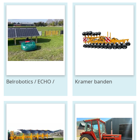
Belrobotics / ECHO /
Kramer banden
Stand alone energie
onkruidtrekker
leverancier
zonnepanelen accu