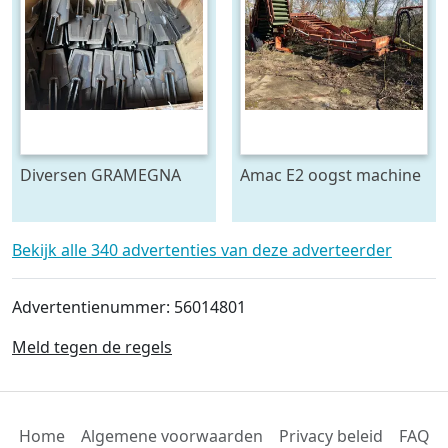
Diversen GRAMEGNA
Amac E2 oogst machine
FARMTEC ERMO
KRAMER ECO en meer
Spitmachine
Bekijk alle 340 advertenties van deze adverteerder
aandrijvingen en
onderdelen roterend k
Advertentienummer: 56014801
Meld tegen de regels
Home
Algemene voorwaarden
Privacy beleid
FAQ