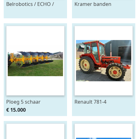
Belrobotics / ECHO /
Kramer banden
Stand alone energie
onkruidtrekker
leverancier
zonnepanelen accu
Ploeg 5 schaar
Renault 781-4
RUMPTSTAD RPV 140 -
€ 15.000
480V4 + 1