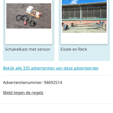
Schakelkast met sensor
Eisele en Reck
- krachtstroom
mestmixer met omkeer
kast 70 x 70 raam - beide
5 meter lang
Bekijk alle 335 advertenties van deze adverteerder
Advertentienummer: 94692514
Meld tegen de regels