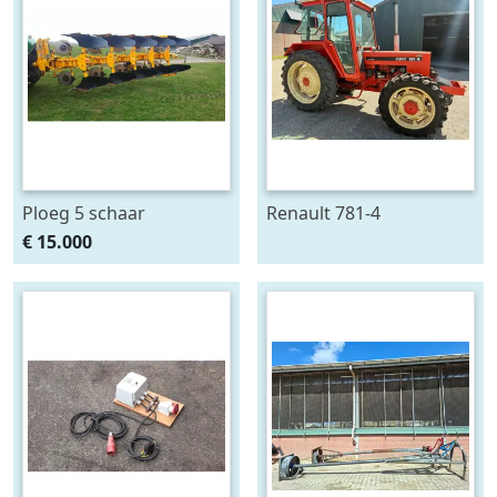
Ploeg 5 schaar
Renault 781-4
RUMPTSTAD RPV 140 -
€ 15.000
480V4 + 1