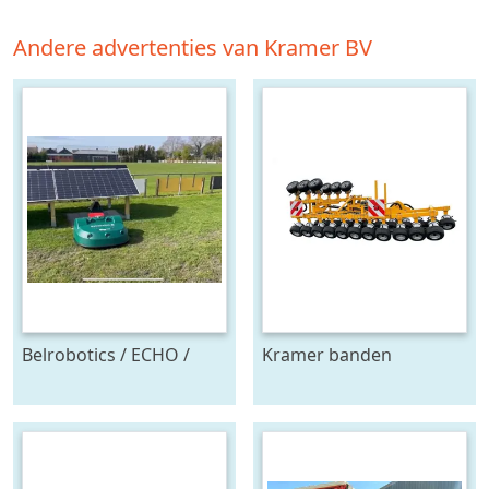
Andere advertenties van Kramer BV
Belrobotics / ECHO /
Kramer banden
Stand alone energie
onkruidtrekker
leverancier
zonnepanelen accu