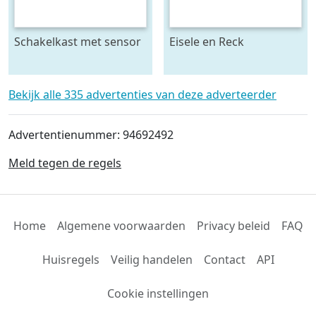
Schakelkast met sensor
Eisele en Reck
- krachtstroom
mestmixer met omkeer
kast 70 x 70 raam - beide
5 meter lang
Bekijk alle 335 advertenties van deze adverteerder
Advertentienummer: 94692492
Meld tegen de regels
Home
Algemene voorwaarden
Privacy beleid
FAQ
Huisregels
Veilig handelen
Contact
API
Cookie instellingen