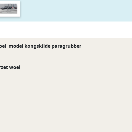
woel model kongskilde paragrubber
rzet woel