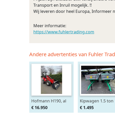
Transport en Inruil mogelijk. !!
Wij leveren door heel Europa, Informeer 
Meer informatie:
https://www.fuhlertrading.com
Andere advertenties van Fuhler Tra
Hofmann H190, al
Kipwagen 1.5 ton
vanaf € 325,- per
€ 16.950
€ 1.495
maand.