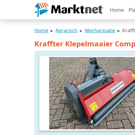
Home
Pl
Home
Agrarisch
Mechanisatie
Kraff
Kraffter Klepelmaaier Com