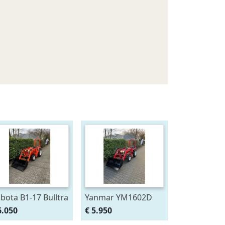
bota B1-17 Bulltra
Yanmar YM1602D
t voorlader, al
met voorlader, al
6.050
€ 5.950
naf € 99,- per
vanaf € 99,- per