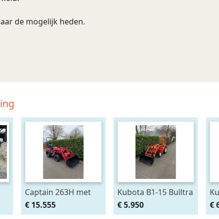
naar de mogelijk heden.
ding
Captain 263H met
Kubota B1-15 Bulltra
Ku
voorlader al af
met voorlader, al
me
€ 15.555
€ 5.950
€ 
€295,- p/m Gratis
vanaf € 99,- per
va