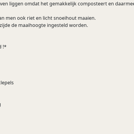
ijven liggen omdat het gemakkelijk composteert en daarme
an men ook riet en licht snoeihout maaien.
rzijde de maaihoogte ingesteld worden.
 !*
lepels
g