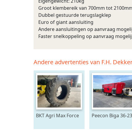
Eigengewicht: 210kg
Groot klembereik van 700mm tot 2100m
Dubbel gestuurde terugslagklep
Euro of giant aansluiting
Andere aansluitingen op aanvraag mogeli
Faster snelkoppeling op aanvraag mogeli
Andere advertenties van F.H. Dekke
BKT Agri Max Force
Peecon Biga 36-2
IF710/75R42
Mammoet Future 
2026)