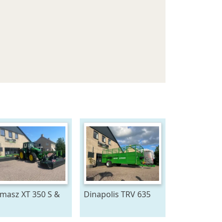
masz XT 350 S &
Dinapolis TRV 635
F 301S (bj 20)
(bj 2026)