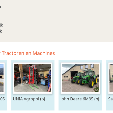
m
jk
jk
r Tractoren en Machines
30S
UNIA Agropol (bj
John Deere 6M95 (bj
Sa
(bj
2010)
2026)
KD