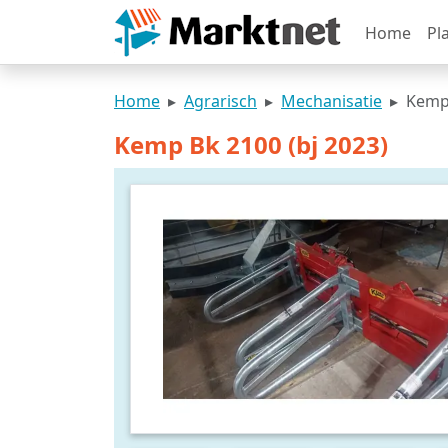
Home
Pl
Home
Agrarisch
Mechanisatie
Kemp 
Kemp Bk 2100 (bj 2023)