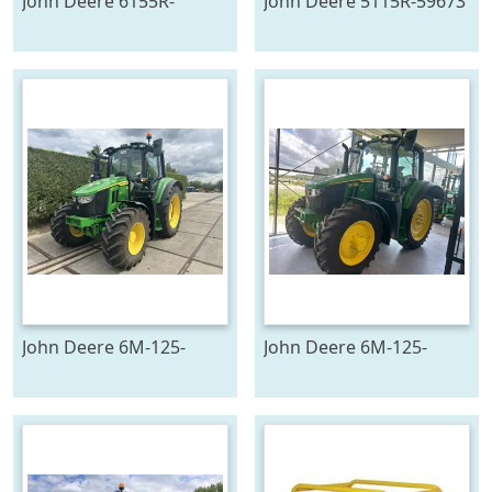
John Deere 6155R-
John Deere 5115R-59673
705291
John Deere 6M-125-
John Deere 6M-125-
783194
783196