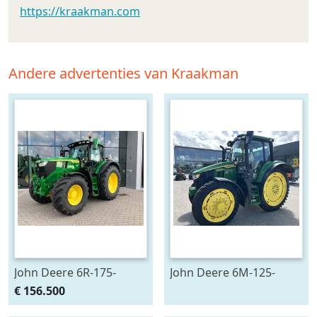
https://kraakman.com
Andere advertenties van Kraakman
John Deere 6R-175-
John Deere 6M-125-
783659
783200
€ 156.500