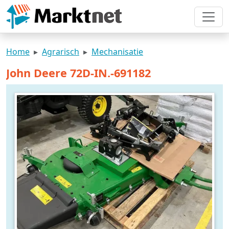
Home
Agrarisch
Mechanisatie
John Deere 72D-IN.-691182