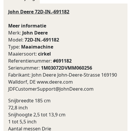
John Deere 72D-IN.-691182
Meer informatie
Merk:
John Deere
Model:
72D-IN.-691182
Type:
Maaimachine
Maaiersoort:
cirkel
Referentienummer:
#691182
Serienummer:
1M03072DVMM060256
Fabrikant: John Deere John-Deere-Strasse 169190
Walldorf, DE www.deere.com
JDFCustomerSupport@JohnDeere.com
Snijbreedte 185 cm
72,8 inch
Snijhoogte 2,5 tot 13,9 cm
1 tot 5,5 inch
Aantal messen Drie