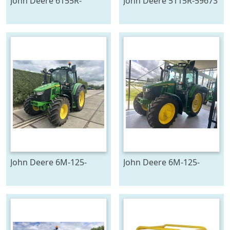
John Deere 6155R-
John Deere 5115R-59673
705291
John Deere 6M-125-
John Deere 6M-125-
783194
783196