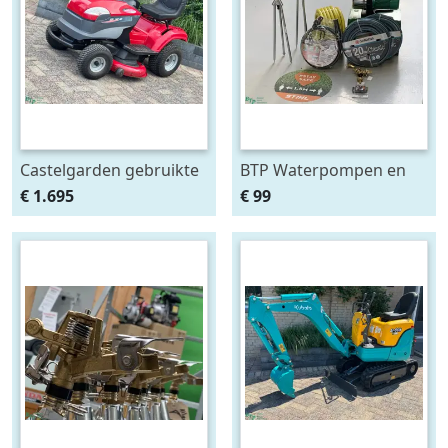
Castelgarden gebruikte
BTP Waterpompen en
zitmaaier hydrostaat
sproeiers op voorraad
€ 1.695
€ 99
briggs and stratton
bij BTP waterpomp
108cm
beregening