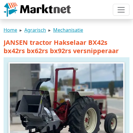
Home
Agrarisch
Mechanisatie
JANSEN tractor Hakselaar BX42s
bx42rs bx62rs bx92rs versnipperaar