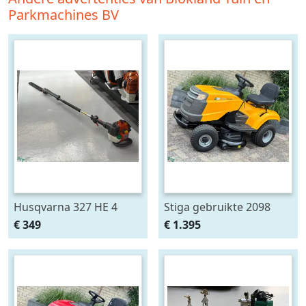
Parkmachines BV
Husqvarna 327 HE 4
Stiga gebruikte 2098
steelheggenschaar
zitmaaier mulch 98cm
€ 349
€ 1.395
lange heggenschaar op
steel