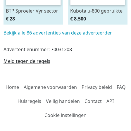
BTP Sproeier Vyr sector
Kubota u-800 gebruikte
beregening sproeier
minigraver u800
€ 28
€ 8.500
Naan messing
graafmachine
Bekijk alle 86 advertenties van deze adverteerder
Advertentienummer: 70031208
Meld tegen de regels
Home
Algemene voorwaarden
Privacy beleid
FAQ
Huisregels
Veilig handelen
Contact
API
Cookie instellingen