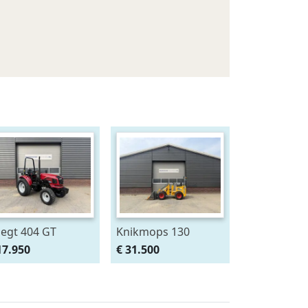
egt 404 GT
Knikmops 130
mpacttractor
minishovel BJ 2024
17.950
€ 31.500
nitractor 40 PK
€490 LEASE
D – NIEUW