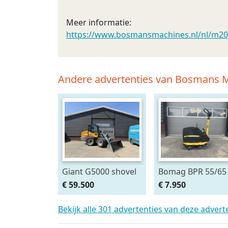
Meer informatie:
https://www.bosmansmachines.nl/nl/m2
Andere advertenties van Bosmans M
Giant G5000 shovel
Bomag BPR 55/65
2025
Trilplaat DEMO 45
€ 59.500
€ 7.950
kg – Slechts 7 uur
Bekijk alle 301 advertenties van deze adver