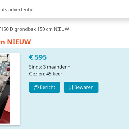
aats advertentie
 T150 D grondbak 150 cm NIEUW
 cm NIEUW
€ 595
Sinds: 3 maanden+
Gezien: 45 keer
Bericht
Bewaren