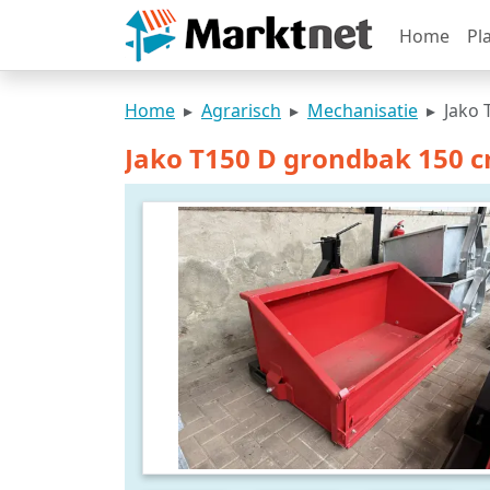
Home
Pl
Home
Agrarisch
Mechanisatie
Jako
Jako T150 D grondbak 150