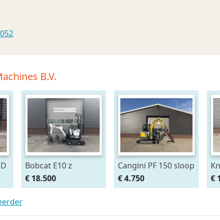
0052
achines B.V.
 D
Bobcat E10 z
Cangini PF 150 sloop
Kn
5
minigraver 2026 -
sorteer grijper
Co
€ 18.500
€ 4.750
€ 
120 uur €290 LEASE
gebruikt BJ 2025 1.5
mi
- 3 T
4W
teerder