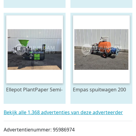
plantmachine 4 rijen,
cultivator
voor 120 cm bedden
Ellepot PlantPaper Semi-
Empas spuitwagen 200
Automatic
Liter
paperpotmachine 4-lijns
Bekijk alle 1.368 advertenties van deze adverteerder
Advertentienummer: 95986974