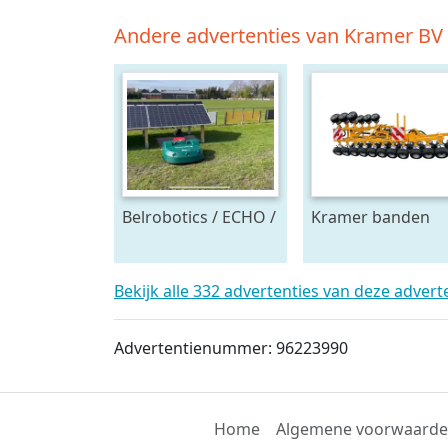
Andere advertenties van Kramer BV
Belrobotics / ECHO /
Kramer banden
Stand alone energie
onkruidtrekker
leverancier
zonnepanelen accu
Bekijk alle 332 advertenties van deze adver
Advertentienummer: 96223990
Home
Algemene voorwaard