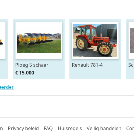
Ploeg 5 schaar
Renault 781-4
Sc
RUMPTSTAD RPV
se
€ 15.000
140 - 480V4 + 1
kr
teerder
en
Privacy beleid
FAQ
Huisregels
Veilig handelen
Con