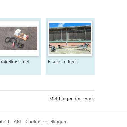
hakelkast met
Eisele en Reck
nsor -
mestmixer met
achtstroom
omkeer kast 70 x 70
raam - beide 5
meter lang
Meld tegen de regels
tact
API
Cookie instellingen