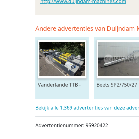
http://www.duijndam-machines.com
Andere advertenties van Duijndam
Vanderlande TTB -
Beets SP2/750/27
800 - 4x24 - MIH
oogstband 750 x 
telescoopband 4
cm
delig, 2400 x 80 cm
Bekijk alle 1.369 advertenties van deze adve
Advertentienummer: 95920422