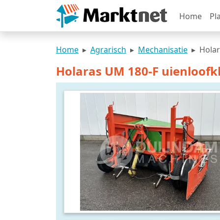
Home
Pl
Home
Agrarisch
Mechanisatie
Holar
Holaras UM 180-F uienloofkl