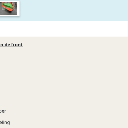
n de front
per
eling