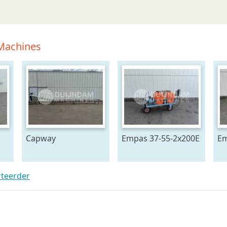
 Machines
Capway
Empas 37-55-2x200E
Em
27
kettingtransporteur
spuitwagen met
sp
880 cm x 65 cm
geveerde haspel
rteerder