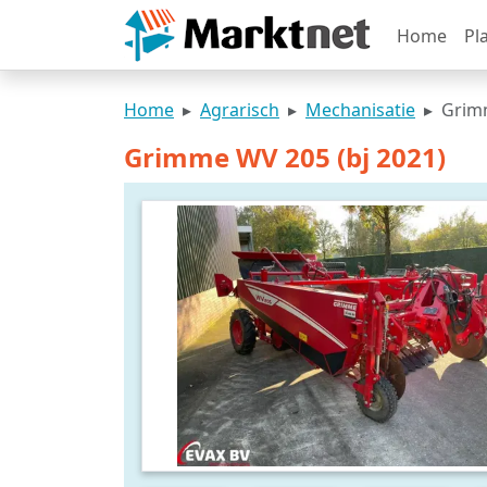
Home
Pl
Home
Agrarisch
Mechanisatie
Grimm
Grimme WV 205 (bj 2021)