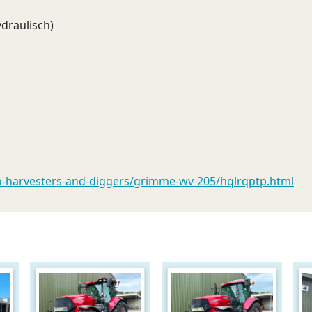
draulisch)
o-harvesters-and-diggers/grimme-wv-205/hqlrqptp.html