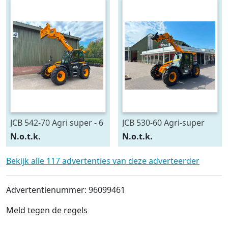
JCB 542-70 Agri super - 6
JCB 530-60 Agri-super
speed (bj 2022)
DEMO (bj 2025)
N.o.t.k.
N.o.t.k.
Bekijk alle 117 advertenties van deze adverteerder
Advertentienummer: 96099461
Meld tegen de regels