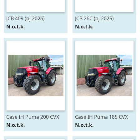
JCB 409 (bj 2026)
JCB 26C (bj 2025)
N.o.t.k.
N.o.t.k.
Case IH Puma 200 CVX
Case IH Puma 185 CVX
(bj 2015)
(bj 2014)
N.o.t.k.
N.o.t.k.