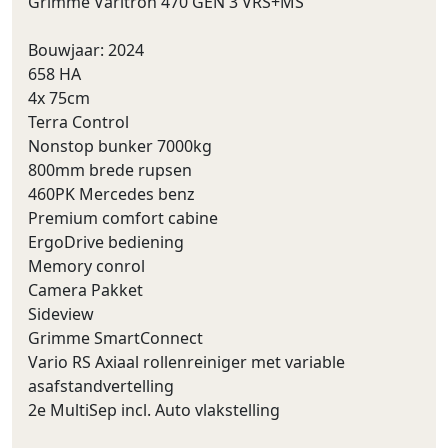
Grimme Varitron 470 GEN 3 VRS+MS
Bouwjaar: 2024
658 HA
4x 75cm
Terra Control
Nonstop bunker 7000kg
800mm brede rupsen
460PK Mercedes benz
Premium comfort cabine
ErgoDrive bediening
Memory conrol
Camera Pakket
Sideview
Grimme SmartConnect
Vario RS Axiaal rollenreiniger met variable
asafstandvertelling
2e MultiSep incl. Auto vlakstelling