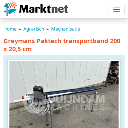
Home
Agrarisch
Mechanisatie
Greymans Paktech transportband 200
x 20,5 cm