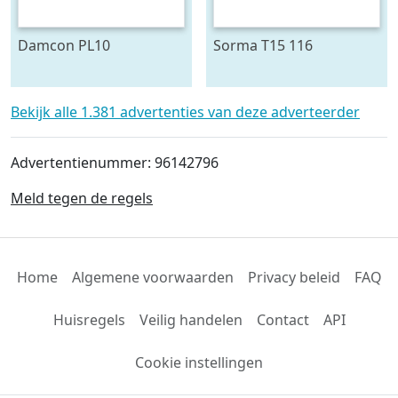
Damcon PL10
Sorma T15 116
plantmachine voor
draaitafel 150 cm ø
bomen
Bekijk alle 1.381 advertenties van deze adverteerder
Advertentienummer: 96142796
Meld tegen de regels
Home
Algemene voorwaarden
Privacy beleid
FAQ
Huisregels
Veilig handelen
Contact
API
Cookie instellingen