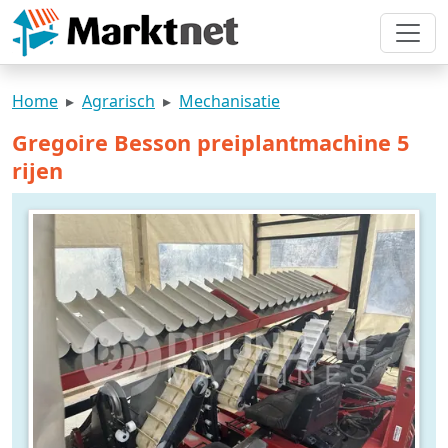
Home
Agrarisch
Mechanisatie
Gregoire Besson preiplantmachine 5
rijen