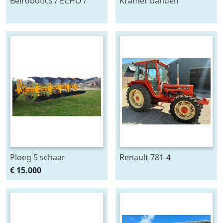
Belrobotics / ECHO /
Kramer banden
Stand alone energie
onkruidtrekker
leverancier
zonnepanelen accu
Ploeg 5 schaar
Renault 781-4
RUMPTSTAD RPV 140 -
€ 15.000
480V4 + 1