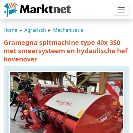
Home
Agrarisch
Mechanisatie
Gramegna spitmachine type 40x 350
met smeersysteem en hydaulische hef
bovenover