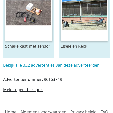
Schakelkast met sensor
Eisele en Reck
- krachtstroom
mestmixer met omkeer
kast 70 x 70 raam - beide
5 meter lang
Bekijk alle 332 advertenties van deze adverteerder
Advertentienummer: 96163719
Meld tegen de regels
Home
Algemene voorwaarden
Privacy beleid
FAQ