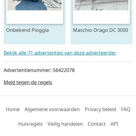
Onbekend Pioggia
Maschio Drago DC 3000
Carnevali 110-340
Combi (bj 2023)
beregenings haspel
Bekijk alle 71 advertenties van deze adverteerder
Advertentienummer: 56422078
Meld tegen de regels
Home
Algemene voorwaarden
Privacy beleid
FAQ
Huisregels
Veilig handelen
Contact
API