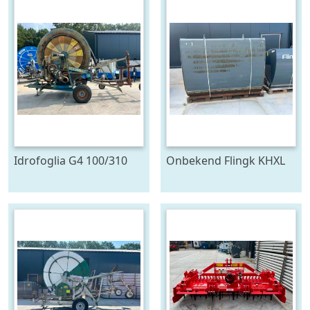
Idrofoglia G4 100/310
Onbekend Flingk KHXL
beregeningshaspel (bj
2222 kuilhapper (bj
1996)
2018)