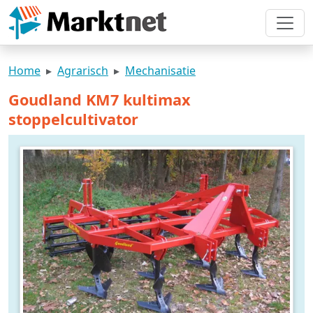
Home
Agrarisch
Mechanisatie
Goudland KM7 kultimax
stoppelcultivator