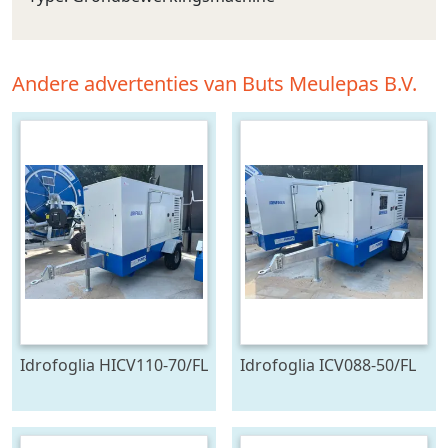
Andere advertenties van Buts Meulepas B.V.
Idrofoglia HICV110-70/FL
Idrofoglia ICV088-50/FL
pompset Stage V (bj
pompset Stage V (bj
2026)
2025)