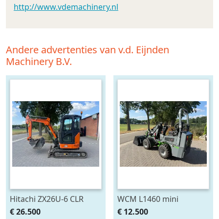
http://www.vdemachinery.nl
Andere advertenties van v.d. Eijnden
Machinery B.V.
Hitachi ZX26U-6 CLR
WCM L1460 mini
minigraver
shovel/loader
€ 26.500
€ 12.500