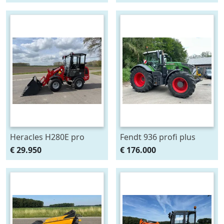
graafmachine (bj 2024)
Euro/perkins Demo (bj
2025)
Heracles H280E pro
Fendt 936 profi plus
shovel Nieuw! (bj 2026)
Gen6 (930,933,939,942)
€ 29.950
€ 176.000
(bj 2020)