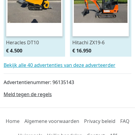
Heracles DT10
Hitachi ZX19-6
rupsdumper / dumper /
minigraver NL machine
€ 4.500
€ 16.950
rupskruiwagen
(bj 2022)
Bekijk alle 40 advertenties van deze adverteerder
Advertentienummer: 96135143
Meld tegen de regels
Home
Algemene voorwaarden
Privacy beleid
FAQ