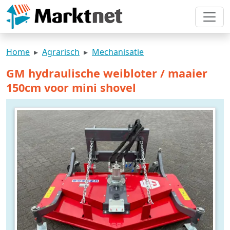
Home
Agrarisch
Mechanisatie
GM hydraulische weibloter / maaier
150cm voor mini shovel