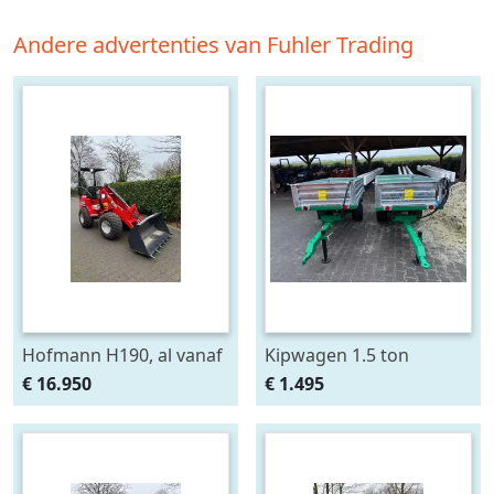
Andere advertenties van Fuhler Trading
Hofmann H190, al vanaf
Kipwagen 1.5 ton
€ 325,- per maand.
€ 16.950
€ 1.495