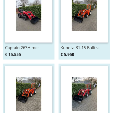
Captain 263H met
Kubota B1-15 Bulltra
voorlader al af €295,-
met voorlader, al vanaf €
€ 15.555
€ 5.950
p/m Gratis klepel
99,- per