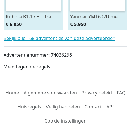
Kubota B1-17 Bulltra
Yanmar YM1602D met
met voorlader, al vanaf €
voorlader, al vanaf € 99,-
€ 6.050
€ 5.950
99,- per
per maand.
Bekijk alle 168 advertenties van deze adverteerder
Advertentienummer: 74036296
Meld tegen de regels
Home
Algemene voorwaarden
Privacy beleid
FAQ
Huisregels
Veilig handelen
Contact
API
Cookie instellingen