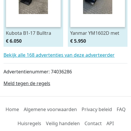
Kubota B1-17 Bulltra
Yanmar YM1602D met
met voorlader, al vanaf €
voorlader, al vanaf € 99,-
€ 6.050
€ 5.950
99,- per
per maand.
Bekijk alle 168 advertenties van deze adverteerder
Advertentienummer: 74036286
Meld tegen de regels
Home
Algemene voorwaarden
Privacy beleid
FAQ
Huisregels
Veilig handelen
Contact
API