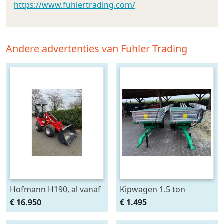
https://www.fuhlertrading.com/
Andere advertenties van Fuhler Trading
Hofmann H190, al vanaf
Kipwagen 1.5 ton
€ 325,- per maand.
€ 16.950
€ 1.495