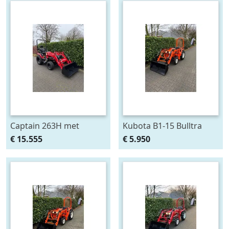
Captain 263H met
Kubota B1-15 Bulltra
voorlader al af €295,-
met voorlader, al vanaf €
€ 15.555
€ 5.950
p/m Gratis klepel
99,- per