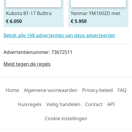
Kubota B1-17 Bulltra
Yanmar YM1602D met
met voorlader, al vanaf €
voorlader, al vanaf € 99,-
€ 6.050
€ 5.950
99,- per
per maand.
Bekijk alle 168 advertenties van deze adverteerder
Advertentienummer: 73672511
Meld tegen de regels
Home
Algemene voorwaarden
Privacy beleid
FAQ
Huisregels
Veilig handelen
Contact
API
Cookie instellingen