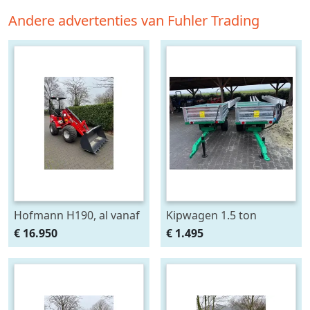
Andere advertenties van Fuhler Trading
Hofmann H190, al vanaf
Kipwagen 1.5 ton
€ 325,- per maand.
€ 16.950
€ 1.495