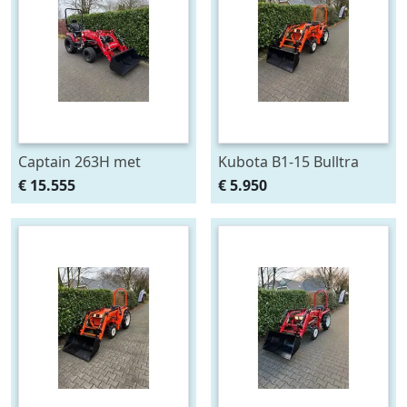
Captain 263H met
Kubota B1-15 Bulltra
voorlader al af €295,-
met voorlader, al vanaf €
€ 15.555
€ 5.950
p/m Gratis klepel
99,- per