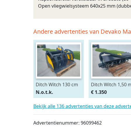
Open vliegwielsysteem 640x25 mm (dubb
Andere advertenties van Devako M
Ditch Witch 130 cm
Ditch Witch 1,50 
pelikaanbak
hydraulische
N.o.t.k.
€ 1.350
grondfrees
Bekijk alle 136 advertenties van deze adver
Advertentienummer: 96099462