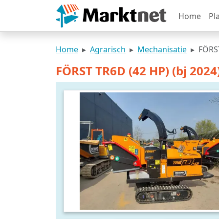
Home
Pl
Home
Agrarisch
Mechanisatie
FÖRST
FÖRST TR6D (42 HP) (bj 2024