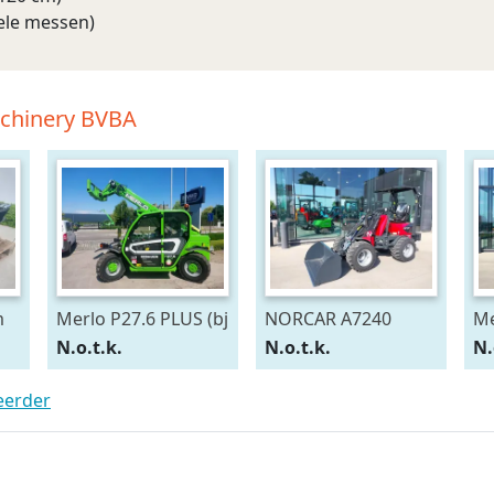
ele messen)
achinery BVBA
m
Merlo P27.6 PLUS (bj
NORCAR A7240
Me
2023)
Automotive Power+
(b
N.o.t.k.
N.o.t.k.
N.
edition (bj 2026)
teerder