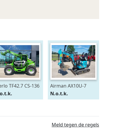
rlo TF42.7 CS-136
Airman AX10U-7
j 2024)
Deluxe (bj 2024)
o.t.k.
N.o.t.k.
Meld tegen de regels