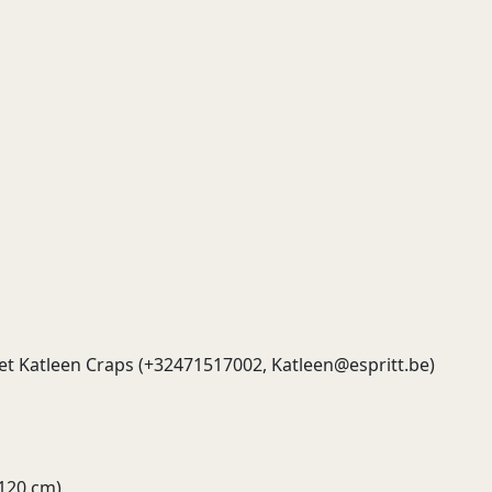
et Katleen Craps (+32471517002,
Katleen@espritt.be
)
-120 cm)