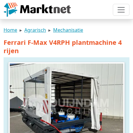
Home
Agrarisch
Mechanisatie
Ferrari F-Max V4RPH plantmachine 4
rijen