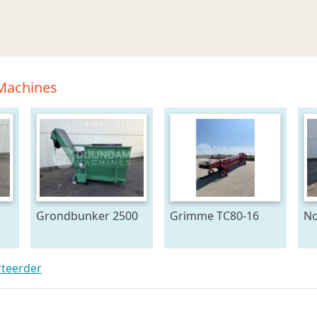
 Machines
Grondbunker 2500
Grimme TC80-16
No
Liter
duoband
bo
4 
be
rteerder