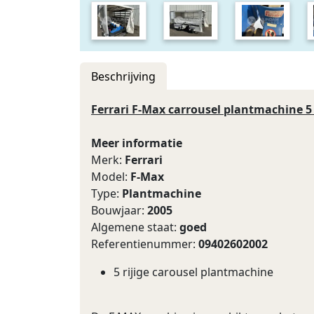
Beschrijving
Ferrari F-Max carrousel plantmachine 5 
Meer informatie
Merk:
Ferrari
Model:
F-Max
Type:
Plantmachine
Bouwjaar:
2005
Algemene staat:
goed
Referentienummer:
09402602002
5 rijige carousel plantmachine