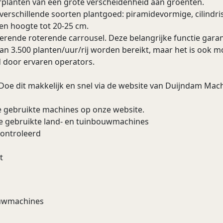
rplanten van een grote verscheidenheid aan groenten.
rschillende soorten plantgoed: piramidevormige, cilindris
en hoogte tot 20-25 cm.
erende roterende carrousel. Deze belangrijke functie garan
n 3.500 planten/uur/rij worden bereikt, maar het is ook mog
d door ervaren operators.
 Doe dit makkelijk en snel via de website van Duijndam Machi
e gebruikte machines op onze website.
re gebruikte land- en tuinbouwmachines
controleerd
t
bouwmachines