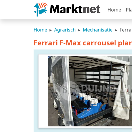
Home
Pl
Home
Agrarisch
Mechanisatie
Ferra
Ferrari F-Max carrousel pla