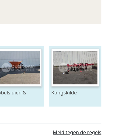
bels uien &
Kongskilde
llen plantmachine
Vibrocorn cultivator
rijen, voor 120 cm
dden
Meld tegen de regels