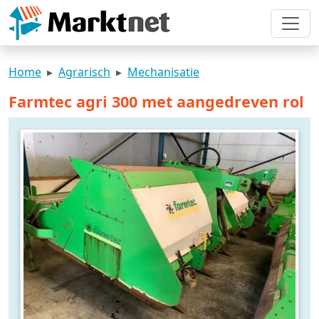
Home
Agrarisch
Mechanisatie
Farmtec agri 300 met aangedreven rol