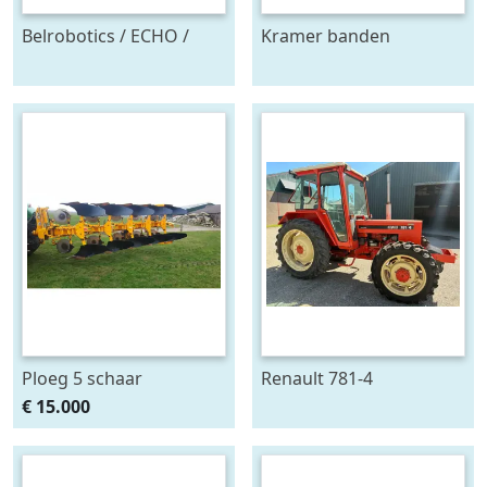
Belrobotics / ECHO /
Kramer banden
Stand alone energie
onkruidtrekker
leverancier
zonnepanelen accu
Ploeg 5 schaar
Renault 781-4
RUMPTSTAD RPV 140 -
€ 15.000
480V4 + 1