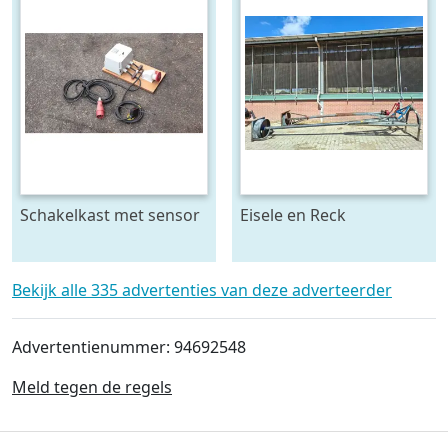
Schakelkast met sensor
Eisele en Reck
- krachtstroom
mestmixer met omkeer
kast 70 x 70 raam - beide
5 meter lang
Bekijk alle 335 advertenties van deze adverteerder
Advertentienummer: 94692548
Meld tegen de regels