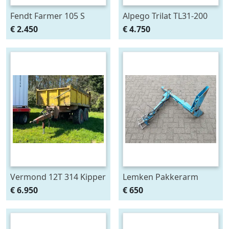
Fendt Farmer 105 S
Alpego Trilat TL31-200
AM Verstek
€ 2.450
€ 4.750
Klepelmaaier
Vermond 12T 314 Kipper
Lemken Pakkerarm
3 Zijdig
passend aan Opal 90 en
€ 6.950
€ 650
110 ploeg