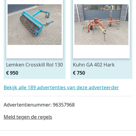
Lemken Crosskill Rol 130
Kuhn GA 402 Hark
cm breed passen aan
€ 950
€ 750
Variopack vorenpakker
Bekijk alle 189 advertenties van deze adverteerder
Advertentienummer: 96357968
Meld tegen de regels