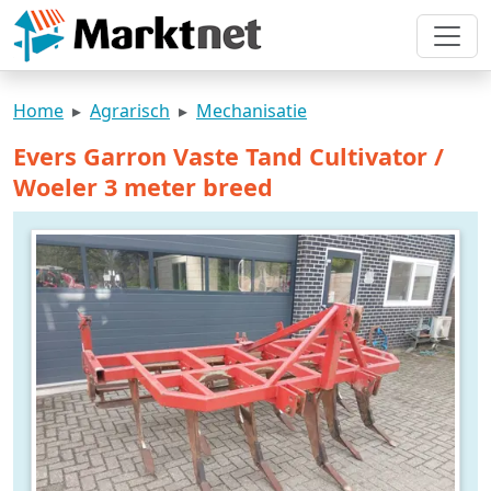
Home
Agrarisch
Mechanisatie
Evers Garron Vaste Tand Cultivator /
Woeler 3 meter breed