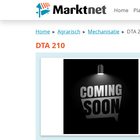
Home
Pl
Home
Agrarisch
Mechanisatie
DTA 
DTA 210