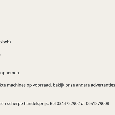
lxbxh)
G
ns opnemen.
ikte machines op voorraad, bekijk onze andere advertentie
 een scherpe handelsprijs. Bel 0344722902 of 0651279008